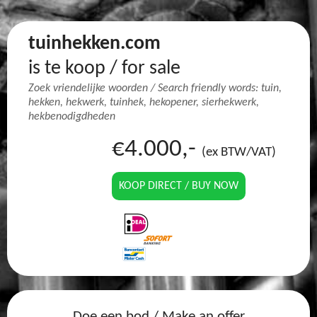
tuinhekken.com
is te koop / for sale
Zoek vriendelijke woorden / Search friendly words: tuin,
hekken, hekwerk, tuinhek, hekopener, sierhekwerk,
hekbenodigdheden
€4.000,-
(ex BTW/VAT)
KOOP DIRECT / BUY NOW
Doe een bod / Make an offer